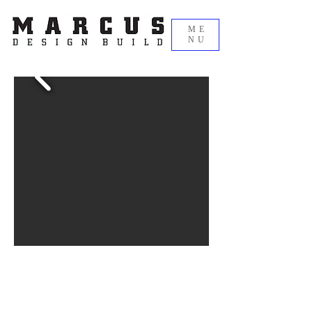
ME
NU